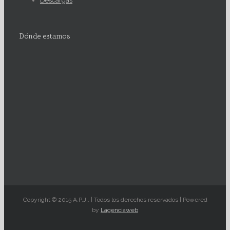
Descargas
Dónde estamos
Copyright © 2015 A.P.J.. | Todos los derechos reservados | Powered
by
Lagenciaweb