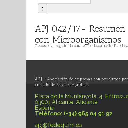
APJ 042/17- Resumen de
con Microorganismos
Debes estar registrado para ver el documento. Puedes
A.P.J. – Asociación de empresas con productos par
cuidado de Parques y Jardines
Plaza de la Muntanyeta, 4. Entresue
03001 Alicante, Alicante
España
Teléfono: (+34) 965 04 91 92
apj@fedequim.es