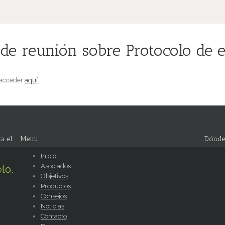
 reunión sobre Protocolo de efi
 acceder
aquí
.
a el
Menu
Dónde
Inicio
Asociados
lo.
Objetivos
Productos
Consejos
Noticias
Contacto