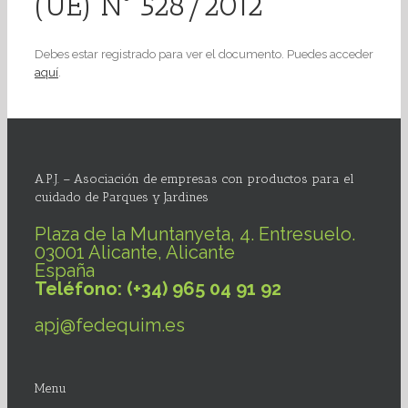
(UE) Nº 528/2012
Debes estar registrado para ver el documento. Puedes acceder
aquí
.
A.P.J. – Asociación de empresas con productos para el
cuidado de Parques y Jardines
Plaza de la Muntanyeta, 4. Entresuelo.
03001 Alicante, Alicante
España
Teléfono: (+34) 965 04 91 92
apj@fedequim.es
Menu