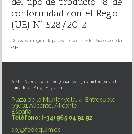
del tipo de producto 18, de
conformidad con el Reg.o
(UE) Nº 528/2012
Debes estar registrado para ver el documento. Puedes acceder
aquí
.
A.P.J. – Asociación de empresas con productos para el
cuidado de Parques y Jardines
Plaza de la Muntanyeta, 4. Entresuelo.
03001 Alicante, Alicante
España
Teléfono: (+34) 965 04 91 92
apj@fedequim.es