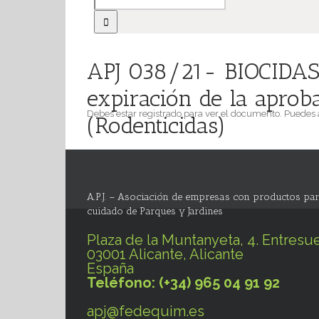
APJ 038/21- BIOCIDAS: 
expiración de la aproba
Debes estar registrado para ver el documento. Puedes
(Rodenticidas)
A.P.J. – Asociación de empresas con productos par
cuidado de Parques y Jardines
Plaza de la Muntanyeta, 4. Entresue
03001 Alicante, Alicante
España
Teléfono: (+34) 965 04 91 92
apj@fedequim.es