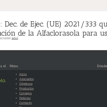
Dec. de Ejec. (UE) 2021/333 que
ción de la Alfaclorasola para us
 acceder
aquí
.
a el
Menu
Dónde
Inicio
Asociados
lo.
Objetivos
Productos
Consejos
Noticias
Contacto