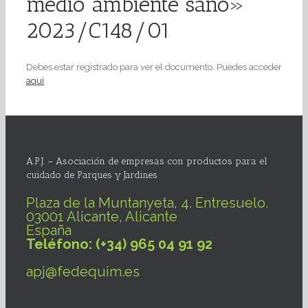
medio ambiente sano»
2023/C148/01
Debes estar registrado para ver el documento. Puedes acceder
aquí
.
A.P.J. – Asociación de empresas con productos para el
cuidado de Parques y Jardines
Plaza de la Muntanyeta, 4. Entresuelo.
03001 Alicante, Alicante
España
Teléfono: (+34) 965 04 91 92
apj@fedequim.es