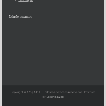
Descargas
Dónde estamos
Copyright © 2015 A.P.J.. | Todos los derechos reservados | Powered
by
Lagenciaweb