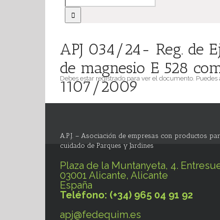
APJ 034/24- Reg. de Ej
de magnesio E 528 como
Debes estar registrado para ver el documento. Puedes
1107/2009
A.P.J. – Asociación de empresas con productos par
cuidado de Parques y Jardines
Plaza de la Muntanyeta, 4. Entresue
03001 Alicante, Alicante
España
Teléfono: (+34) 965 04 91 92
apj@fedequim.es