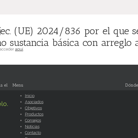
ec. (UE) 2024/836 por el que s
 sustancia básica con arreglo 
 acceder
aquí
.
a el
Menu
Dónde
Inicio
Asociados
lo.
Objetivos
Productos
Consejos
Noticias
Contacto