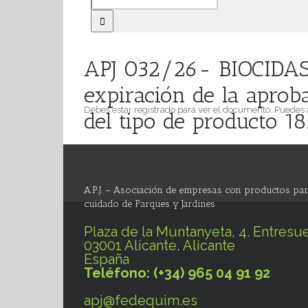
APJ 032/26- BIOCIDAS: 
expiración de la aprob
Debes estar registrado para ver el documento. Puedes
del tipo de producto 18
A.P.J. – Asociación de empresas con productos par
cuidado de Parques y Jardines
Plaza de la Muntanyeta, 4. Entresue
03001 Alicante, Alicante
España
Teléfono: (+34) 965 04 91 92
apj@fedequim.es