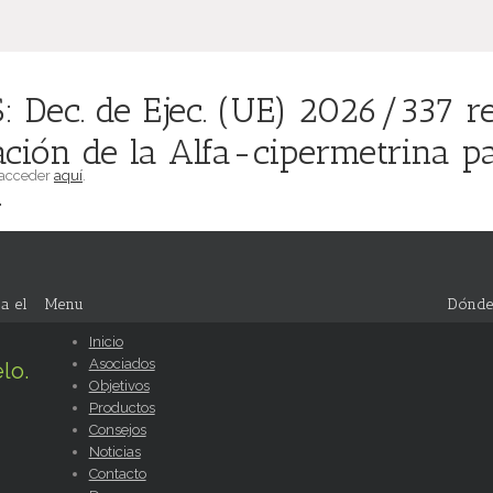
Dec. de Ejec. (UE) 2026/337 re
ación de la Alfa-cipermetrina p
 acceder
aquí
.
.
a el
Menu
Dónde
Inicio
Asociados
lo.
Objetivos
Productos
Consejos
Noticias
Contacto