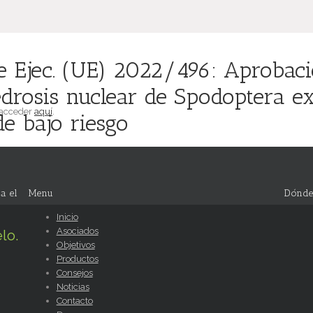
 Ejec. (UE) 2022/496: Aprobaci
iedrosis nuclear de Spodoptera 
 acceder
aquí
.
e bajo riesgo
a el
Menu
Dónde
Inicio
Asociados
lo.
Objetivos
Productos
Consejos
Noticias
Contacto