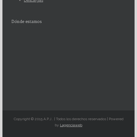
Descargas
Dónde estamos
Copyright © 2015 A.P.J.. | Todos los derechos reservados | Powered
by
Lagenciaweb