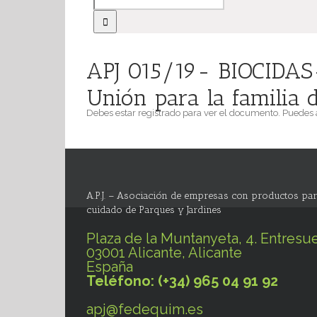
APJ 015/19- BIOCIDAS- 
Unión para la familia 
Debes estar registrado para ver el documento. Puedes
A.P.J. – Asociación de empresas con productos par
cuidado de Parques y Jardines
Plaza de la Muntanyeta, 4. Entresue
03001 Alicante, Alicante
España
Teléfono: (+34) 965 04 91 92
apj@fedequim.es