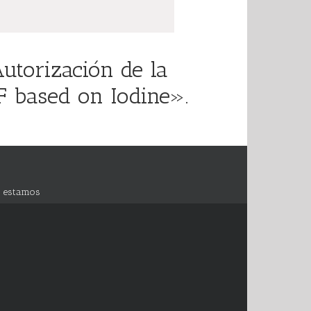
utorización de la
F based on Iodine».
 estamos