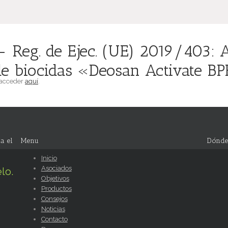
Reg. de Ejec. (UE) 2019/403: A
de biocidas «Deosan Activate BP
 acceder
aquí
.
a el
Menu
Dónde
Inicio
Asociados
lo.
Objetivos
Productos
Consejos
Noticias
Contacto