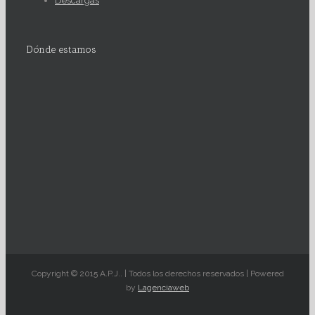
Descargas
Dónde estamos
Copyright © 2015 A.P.J.. | Todos los derechos reservados | Powered
by
Lagenciaweb