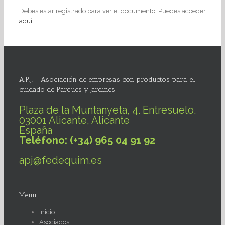
Debes estar registrado para ver el documento. Puedes acceder
aquí
.
A.P.J. – Asociación de empresas con productos para el
cuidado de Parques y Jardines
Plaza de la Muntanyeta, 4. Entresuelo.
03001 Alicante, Alicante
España
Teléfono: (+34) 965 04 91 92
apj@fedequim.es
Menu
Inicio
Asociados