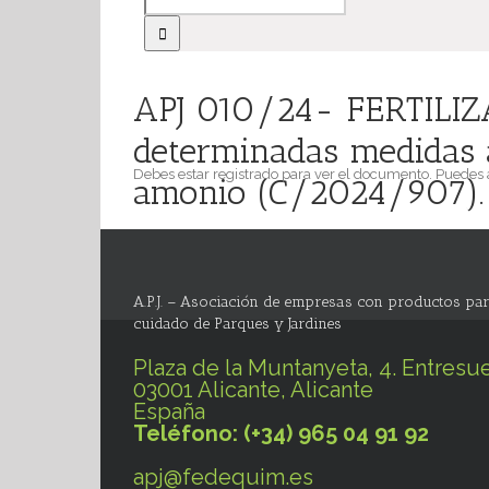
APJ 010/24- FERTILIZA
determinadas medidas a
Debes estar registrado para ver el documento. Puedes
amonio (C/2024/907).
A.P.J. – Asociación de empresas con productos par
cuidado de Parques y Jardines
Plaza de la Muntanyeta, 4. Entresue
03001 Alicante, Alicante
España
Teléfono: (+34) 965 04 91 92
apj@fedequim.es