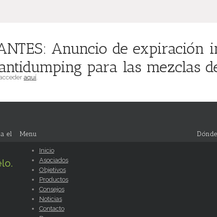
NTES: Anuncio de expiración i
ntidumping para las mezclas de
 acceder
aquí
.
a el
Menu
Dónde
Inicio
Asociados
lo.
Objetivos
Productos
Consejos
Noticias
Contacto