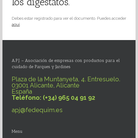
los digestatos.
Debes estar registrado para ver el documento. Puedes acceder
aquí
.
A.P.J. – Asociación de empresas con productos para el
cuidado de Parques y Jardines
Plaza de la Muntanyeta, 4. Entresuelo.
03001 Alicante, Alicante
España
Teléfono: (+34) 965 04 91 92
apj@fedequim.es
Menu