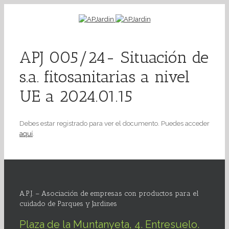
APJ 005/24- Situación de
s.a. fitosanitarias a nivel
UE a 2024.01.15
Debes estar registrado para ver el documento. Puedes acceder
aquí
.
A.P.J. – Asociación de empresas con productos para el
cuidado de Parques y Jardines
Plaza de la Muntanyeta, 4. Entresuelo.