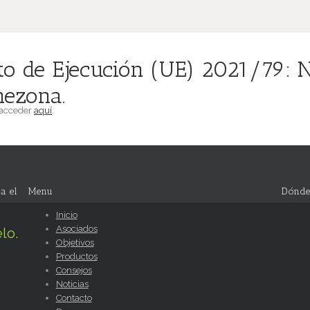
o de Ejecución (UE) 2021/79: N
mezona.
 acceder
aquí
.
a el
Menu
Dónde
Inicio
Asociados
lo.
Objetivos
Productos
Consejos
Noticias
Contacto