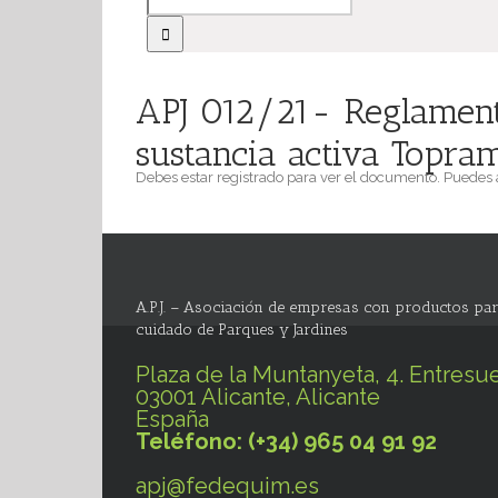
APJ 012/21- Reglament
sustancia activa Topra
Debes estar registrado para ver el documento. Puedes
A.P.J. – Asociación de empresas con productos par
cuidado de Parques y Jardines
Plaza de la Muntanyeta, 4. Entresue
03001 Alicante, Alicante
España
Teléfono: (+34) 965 04 91 92
apj@fedequim.es