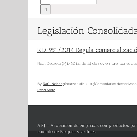
Legislación Consolida
R.D. 951/2014 Regula comercialización
Real Decreto 951/2014, de 14 de noviembre, por el que
By
Raúl Nehring
|
marzo 10th, 2015
|
Comentarios desactivado
Read More
A.P.J. – Asociación de empresas con productos par
cuidado de Parques y Jardines