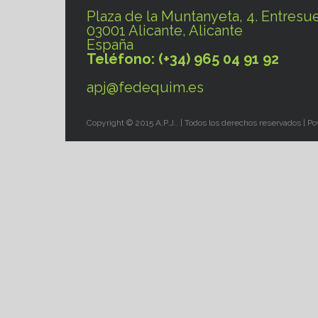
Plaza de la Muntanyeta, 4. Entresue
03001 Alicante, Alicante
España
Teléfono: (+34) 965 04 91 92
apj@fedequim.es
Copyright © 2015 A.P.J.. | Todos los derechos reservados | 