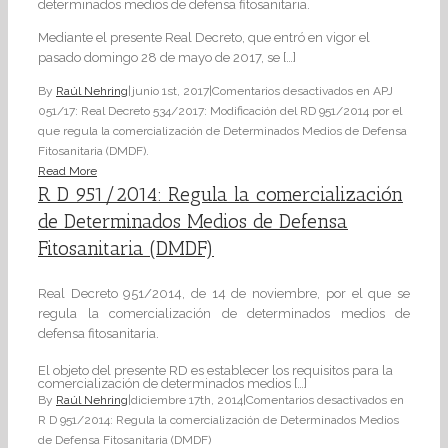
determinados medios de defensa fitosanitaria.
Mediante el presente Real Decreto, que entró en vigor el
pasado domingo 28 de mayo de 2017, se […]
By
Raúl Nehring
|
junio 1st, 2017
|
Comentarios desactivados
en APJ
051/17: Real Decreto 534/2017: Modificación del RD 951/2014 por el
que regula la comercialización de Determinados Medios de Defensa
Fitosanitaria (DMDF).
Read More
R D 951/2014: Regula la comercialización
de Determinados Medios de Defensa
Fitosanitaria (DMDF)
Real Decreto 951/2014, de 14 de noviembre, por el que se
regula la comercialización de determinados medios de
defensa fitosanitaria.
El objeto del presente RD es establecer los requisitos para la
comercialización de determinados medios […]
By
Raúl Nehring
|
diciembre 17th, 2014
|
Comentarios desactivados
en
R D 951/2014: Regula la comercialización de Determinados Medios
de Defensa Fitosanitaria (DMDF)