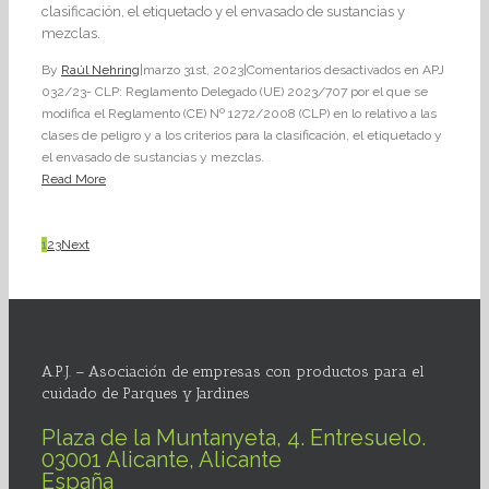
clasificación, el etiquetado y el envasado de sustancias y
mezclas.
By
Raúl Nehring
|
marzo 31st, 2023
|
Comentarios desactivados
en APJ
032/23- CLP: Reglamento Delegado (UE) 2023/707 por el que se
modifica el Reglamento (CE) Nº 1272/2008 (CLP) en lo relativo a las
clases de peligro y a los criterios para la clasificación, el etiquetado y
el envasado de sustancias y mezclas.
Read More
1
2
3
Next
A.P.J. – Asociación de empresas con productos para el
cuidado de Parques y Jardines
Plaza de la Muntanyeta, 4. Entresuelo.
03001 Alicante, Alicante
España