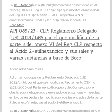
By
Raúl Nehring
|
junio 4th, 2025
|
Comentarios desactivados
en APJ
082/25- REACH_Reg. (UE) 2025/1090 que modifica el anexo XVII
del Reg. (CE) Nº 1907/2006 (REACH) respecto a la N,N-
dimetilacetamida (DMAC) y la 1-etilpirrolidin-2-ona (NEP)
Read More
APJ 085/23- CLP: Reglamento Delegado
(UE) 2023/1435 por el que modifica de la
parte 3 del anexo VI del Reg. CLP respecto
al Ácido 2-etilhexanoico y sus sales y
varias sustancias a base de Boro
Apreciados Sres./Sras.:
Adjuntamos copia de la Reglamento Delegado (UE)
2023/1435, por el que se modifica el Reglamento (CE) n.o
1272/2008 del Parlamento Europeo y del Consejo, sobre
clasificación, etiquetado y envasado de sustancias y mezclas,
en lo que respecta a la modificación de las entradas de la parte
3 del anexo VI relativas al ácido 2-etilhexanoico […]
By
Raúl Nehring
|
julio 12th, 2023
|
Comentarios desactivados
en APJ