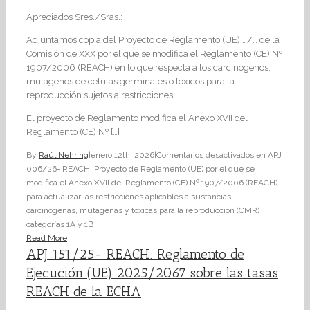
Apreciados Sres./Sras.:
Adjuntamos copia del Proyecto de Reglamento (UE) …/… de la
Comisión de XXX por el que se modifica el Reglamento (CE) Nº
1907/2006 (REACH) en lo que respecta a los carcinógenos,
mutágenos de células germinales o tóxicos para la
reproducción sujetos a restricciones.
El proyecto de Reglamento modifica el Anexo XVII del
Reglamento (CE) Nº […]
By
Raúl Nehring
|
enero 12th, 2026
|
Comentarios desactivados
en APJ
006/26- REACH: Proyecto de Reglamento (UE) por el que se
modifica el Anexo XVII del Reglamento (CE) Nº 1907/2006 (REACH)
para actualizar las restricciones aplicables a sustancias
carcinógenas, mutágenas y tóxicas para la reproducción (CMR)
categorías 1A y 1B
Read More
APJ 151/25- REACH: Reglamento de
Ejecución (UE) 2025/2067 sobre las tasas
REACH de la ECHA