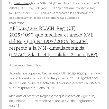
By
Raúl Nehring
|
junio 20th, 2025
|
Comentarios desactivados
en APJ
087/25- CLP: Reg. Delegado (UE) 2025/1222 que modifica el Reg.
(CE) Nº 1272/2008 (CLP) en lo que respecta a la clasificación y el
etiquetado armonizados de determinadas sustancias
Read More
APJ 082/25- REACH_Reg. (UE)
2025/1090 que modifica el anexo XVII
del Reg. (CE) Nº 1907/2006 (REACH)
respecto a la N,N-dimetilacetamida
(DMAC) y la 1-etilpirrolidin-2-ona (NEP)
Apreciados Sres./Sras.:
Adjuntamos copia del Reglamento (UE) 2025/1090 por el que
se modifica el anexo XVII del Reglamento (CE) Nº 1907/2006
(REACH) en lo que respecta a la N,N-dimetilacetamida (DMAC)
y la 1-etilpirrolidin-2-ona (NEP).
Mediante el presente Reglamento que entrará en vigor el 23
de junio de 2025, se modifica el anexo XVII del Reglamento
(CE) […]