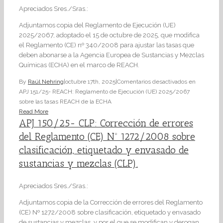
Apreciados Sres./Sras.:
Adjuntamos copia del Reglamento de Ejecución (UE)
2025/2067, adoptado el 15 de octubre de 2025, que modifica
el Reglamento (CE) nº 340/2008 para ajustar las tasas que
deben abonarse a la Agencia Europea de Sustancias y Mezclas
Químicas (ECHA) en el marco de REACH.
By
Raúl Nehring
|
octubre 17th, 2025
|
Comentarios desactivados
en
APJ 151/25- REACH: Reglamento de Ejecución (UE) 2025/2067
sobre las tasas REACH de la ECHA
Read More
APJ 150/25- CLP: Corrección de errores
del Reglamento (CE) Nº 1272/2008 sobre
clasificación, etiquetado y envasado de
sustancias y mezclas (CLP).
Apreciados Sres./Sras.:
Adjuntamos copia de la Corrección de errores del Reglamento
(CE) Nº 1272/2008 sobre clasificación, etiquetado y envasado
de sustancias y mezclas, y por el que se modifican y derogan