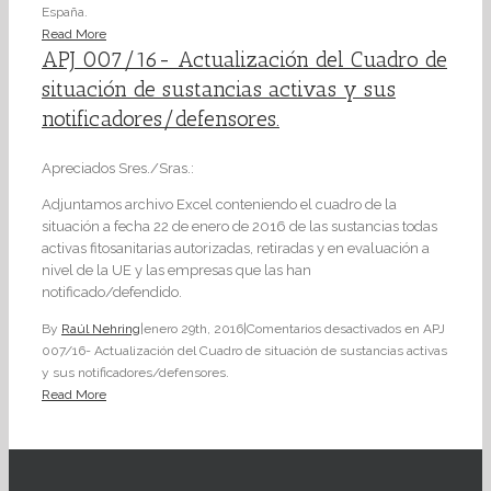
España.
Read More
APJ 007/16- Actualización del Cuadro de
situación de sustancias activas y sus
notificadores/defensores.
Apreciados Sres./Sras.:
Adjuntamos archivo Excel conteniendo el cuadro de la
situación a fecha 22 de enero de 2016 de las sustancias todas
activas fitosanitarias autorizadas, retiradas y en evaluación a
nivel de la UE y las empresas que las han
notificado/defendido.
By
Raúl Nehring
|
enero 29th, 2016
|
Comentarios desactivados
en APJ
007/16- Actualización del Cuadro de situación de sustancias activas
y sus notificadores/defensores.
Read More